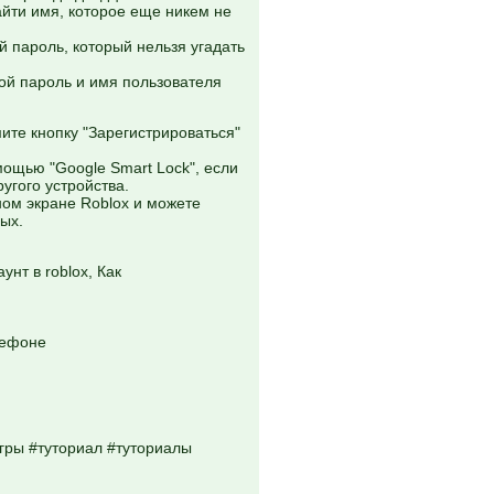
айти имя, которое еще никем не
й пароль, который нельзя угадать
ой пароль и имя пользователя
ите кнопку "Зарегистрироваться"
мощью "Google Smart Lock", если
ругого устройства.
ном экране Roblox и можете
ых.
унт в roblox, Как
лефоне
гры #туториал #туториалы