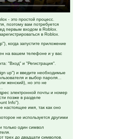
lox - это простой процесс.
ля, поэтому вам потребуется
ед первым входом в Roblox.
 зарегистрироваться в Roblox.
up"), когда запустите приложение
чен на вашем телефоне и у вас
а: "Вход" и "Регистрация".
Sign up") и введите необходимые
льзователя и выбор пароля...
ли женский), но это не
..
дрес электронной почты и номер
сти позже в разделе
nt Info").
е настоящее имя, так как оно
которое не используется другими
и только один символ
теля.
т трех до двадцати символов.