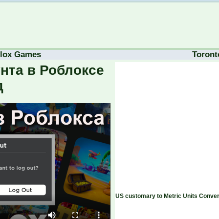
lox Games
Toront
унта в Роблоксе
д
US customary to Metric Units Conver