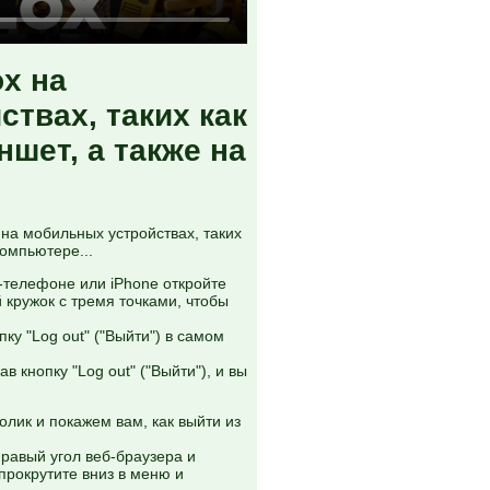
ox на
твах, таких как
шет, а также на
 на мобильных устройствах, таких
компьютере...
-телефоне или iPhone откройте
 кружок с тремя точками, чтобы
ку "Log out" ("Выйти") в самом
в кнопку "Log out" ("Выйти"), и вы
лик и покажем вам, как выйти из
правый угол веб-браузера и
прокрутите вниз в меню и